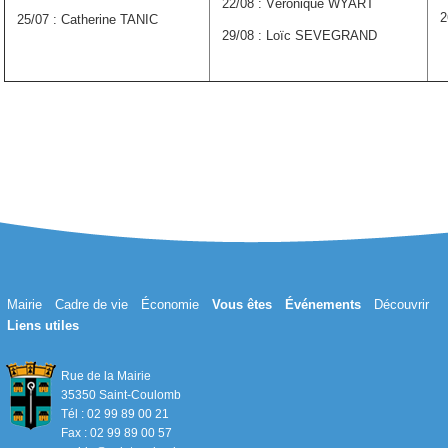
22/08 : Véronique WYART
2
25/07 : Catherine TANIC
29/08 : Loïc SEVEGRAND
Mairie
Cadre de vie
Économie
Vous êtes
Événements
Découvrir
Liens utiles
Rue de la Mairie
35350 Saint-Coulomb
Tél : 02 99 89 00 21
Fax : 02 99 89 00 57