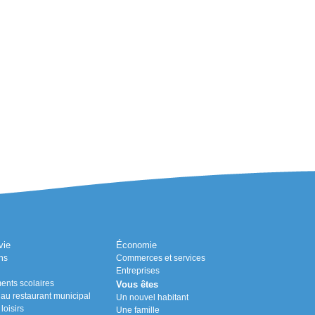
vie
Économie
ns
Commerces et services
Entreprises
ents scolaires
Vous êtes
n au restaurant municipal
Un nouvel habitant
loisirs
Une famille