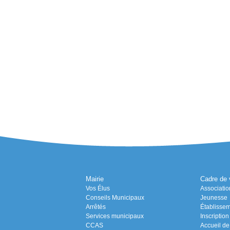
Mairie
Cadre de 
Vos Élus
Associatio
Conseils Municipaux
Jeunesse
Arrêtés
Établissem
Services municipaux
Inscriptio
CCAS
Accueil de 