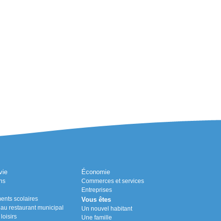
vie
Économie
ns
Commerces et services
Entreprises
ents scolaires
Vous êtes
n au restaurant municipal
Un nouvel habitant
loisirs
Une famille