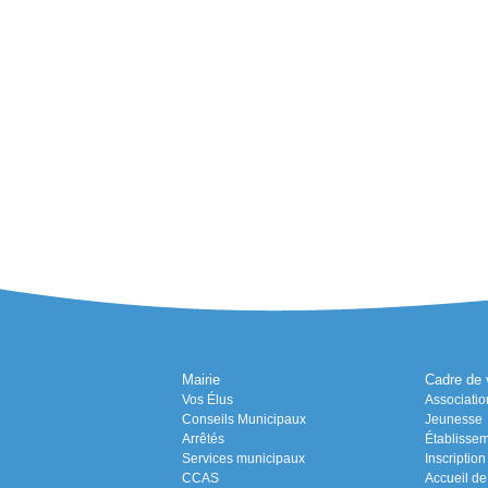
Mairie
Cadre de 
Vos Élus
Associatio
Conseils Municipaux
Jeunesse
Arrêtés
Établissem
Services municipaux
Inscriptio
CCAS
Accueil de 