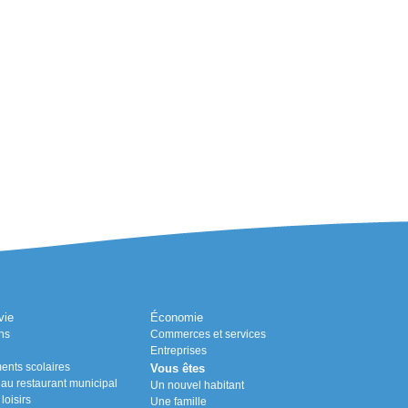
vie
Économie
ns
Commerces et services
Entreprises
ents scolaires
Vous êtes
n au restaurant municipal
Un nouvel habitant
loisirs
Une famille