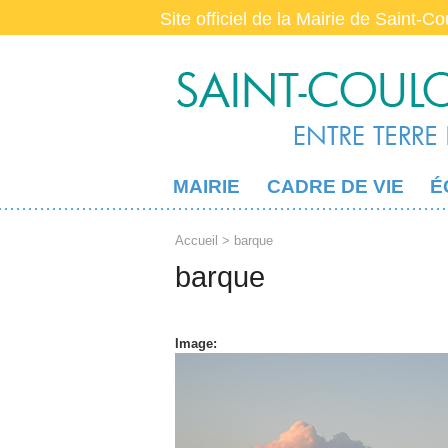
Site officiel de la Mairie de Saint-C
MAIRIE
CADRE DE VIE
É
Accueil
> barque
barque
Image: