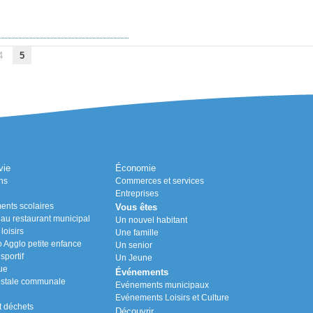
4
5
vie
Économie
ns
Commerces et services
Entreprises
ents scolaires
Vous êtes
n au restaurant municipal
Un nouvel habitant
loisirs
Une famille
Agglo petite enfance
Un senior
portif
Un Jeune
ue
Événements
stale communale
Evénements municipaux
Evénements Loisirs et Culture
t déchets
Découvrir