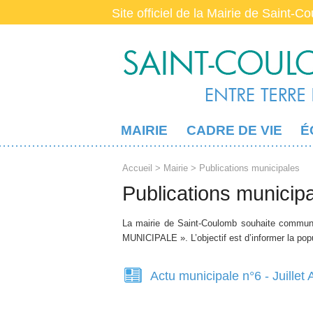
Site officiel de la Mairie de Saint-C
MAIRIE
CADRE DE VIE
É
Accueil
>
Mairie
> Publications municipales
Publications municip
La mairie de Saint-Coulomb souhaite communi
MUNICIPALE ». L’objectif est d’informer la popu
Pages
Actu municipale n°6 - Juille