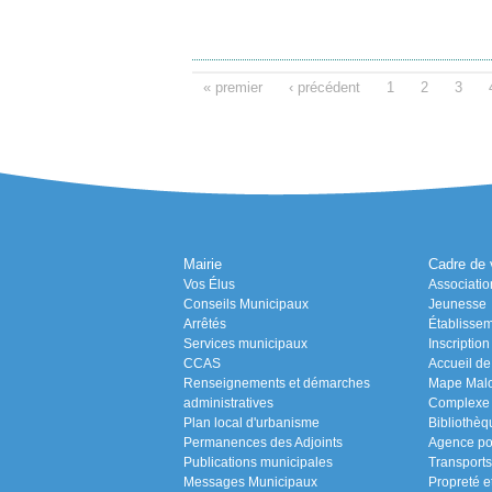
« premier
‹ précédent
1
2
3
Mairie
Cadre de 
Vos Élus
Associatio
Conseils Municipaux
Jeunesse
Arrêtés
Établissem
Services municipaux
Inscriptio
CCAS
Accueil de 
Renseignements et démarches
Mape Malo 
administratives
Complexe s
Plan local d'urbanisme
Bibliothèq
Permanences des Adjoints
Agence po
Publications municipales
Transports
Messages Municipaux
Propreté e